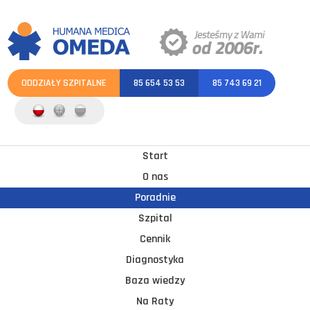
ODDZIAŁY SZPITALNE
85 654 53 53
85 743 69 21
Start
O nas
Poradnie
Szpital
Cennik
Diagnostyka
Baza wiedzy
Na Raty