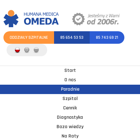
ODDZIAŁY SZPITALNE
85 654 53 53
85 743 69 21
Start
O nas
Poradnie
Szpital
Cennik
Diagnostyka
Baza wiedzy
Na Raty