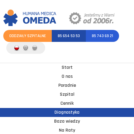
ODDZIAŁY SZPITALNE
85 654 53 53
85 743 69 21
Start
O nas
Poradnie
Szpital
Cennik
Diagnostyka
Baza wiedzy
Na Raty