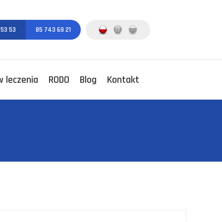
 53 53
85 743 69 21
 leczenia
RODO
Blog
Kontakt