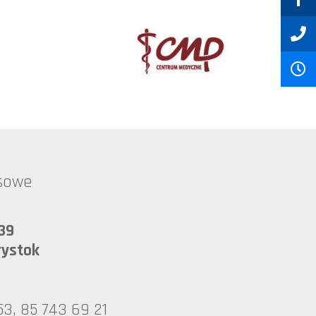
esowe
39
łystok
53, 85 743 69 21