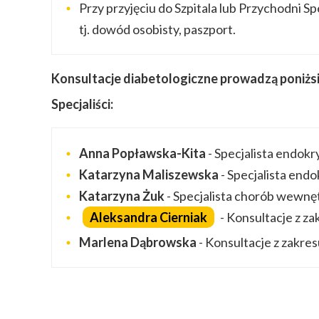
Przy przyjęciu do Szpitala lub Przychodni 
tj. dowód osobisty, paszport.
Konsultacje diabetologiczne prowadzą poniżsi 
Specjaliści:
Anna Popławska-Kita
- Specjalista endokr
Katarzyna Maliszewska
- Specjalista endo
Katarzyna Żuk
- Specjalista chorób wewnęt
Aleksandra Cierniak
- Konsultacje z za
Marlena Dąbrowska
- Konsultacje z zakres