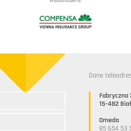
Współpracujemy:
Dane teleadr
Fabryczna 
15-482 Bia
Omeda
85 654 53 