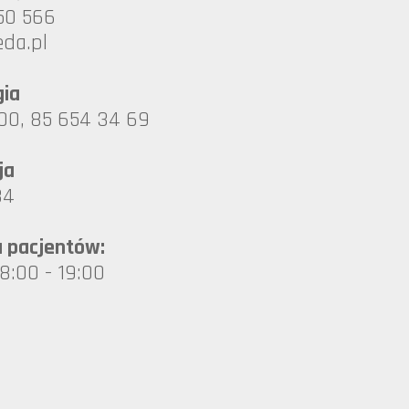
50 566
oruib
gia
00, 85 654 34 69
ja
84
a pacjentów:
 8:00 - 19:00