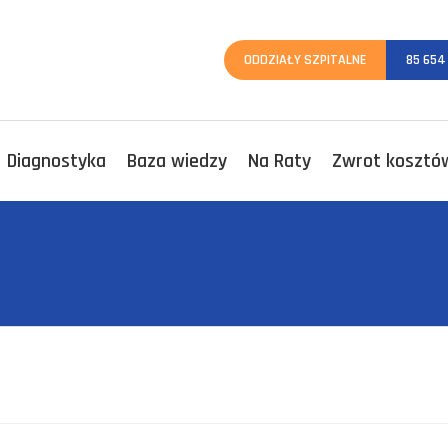
ODDZIAŁY SZPITALNE
85 654
Diagnostyka
Baza wiedzy
Na Raty
Zwrot kosztów