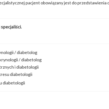
Specjalistycznej pacjent obowiązany jest do przedstawien
specjaliści.
ynologii / diabetolog
krynologii / diabetolog
rznych i diabetologii
kresu diabetologii
u diabetologii