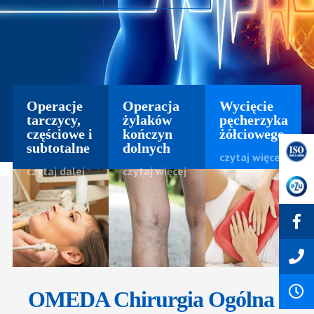
Operacje
Operacja
Wycięcie
tarczycy,
żylaków
pęcherzyka
częściowe i
kończyn
żółciowego
subtotalne
dolnych
czytaj więcej
czytaj dalej
czytaj więcej
OMEDA Chirurgia Ogólna
-