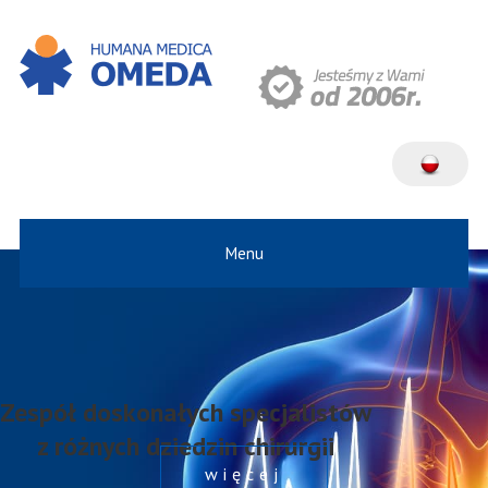
Menu
Zespół doskonałych specjalistów
z różnych dziedzin chirurgii
więcej