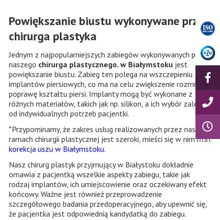
Powiększanie biustu wykonywane przez
chirurga plastyka
Jednym z najpopularniejszych zabiegów wykonywanych przez
naszego
chirurga plastycznego. w Białymstoku
jest
powiększanie biustu. Zabieg ten polega na wszczepieniu
implantów piersiowych, co ma na celu zwiększenie rozmiaru i
poprawę kształtu piersi. Implanty mogą być wykonane z
różnych materiałów, takich jak np. silikon, a ich wybór zależy
od indywidualnych potrzeb pacjentki.
*Przypominamy, że zakres usług realizowanych przez nas w
ramach chirurgii plastycznej jest szeroki, mieści się w nim m.in.
korekcja uszu w Białymstoku
.
Nasz chirurg plastyk przyjmujący w Białystoku dokładnie
omawia z pacjentką wszelkie aspekty zabiegu, takie jak
rodzaj implantów, ich umiejscowienie oraz oczekiwany efekt
końcowy. Ważne jest również przeprowadzenie
szczegółowego badania przedoperacyjnego, aby upewnić się,
że pacjentka jest odpowiednią kandydatką do zabiegu.