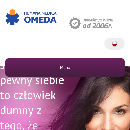
Człowiek
spełniony i
Menu
pewny siebie
to człowiek
dumny z
tego, że