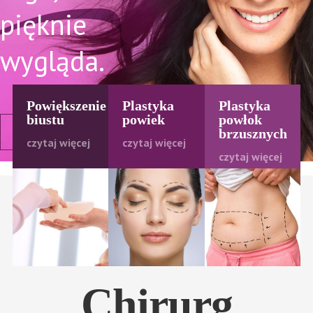
pięknie
wygląda.
Powiększenie
Plastyka
Plastyka
biustu
powiek
powłok
zobacz usługi
brzusznych
czytaj więcej
czytaj więcej
czytaj więcej
Chirurg