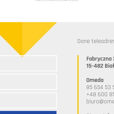
Dane teleadr
Fabryczna 
15-482 Bia
Omeda
85 654 53 
+48 600 8
lp.ademo@