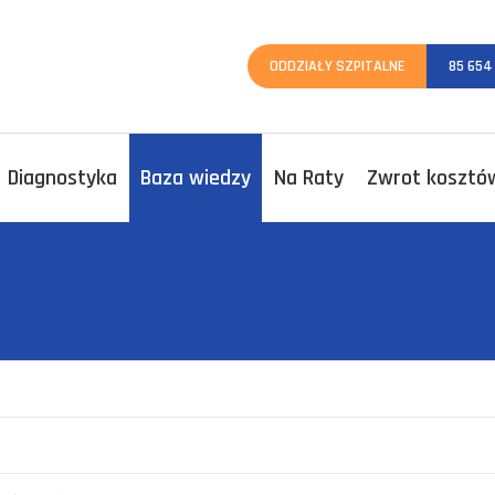
ODDZIAŁY SZPITALNE
85 654
Diagnostyka
Baza wiedzy
Na Raty
Zwrot kosztów