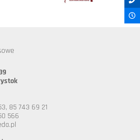
esowe
39
łystok
53, 85 743 69 21
50 566
oruib