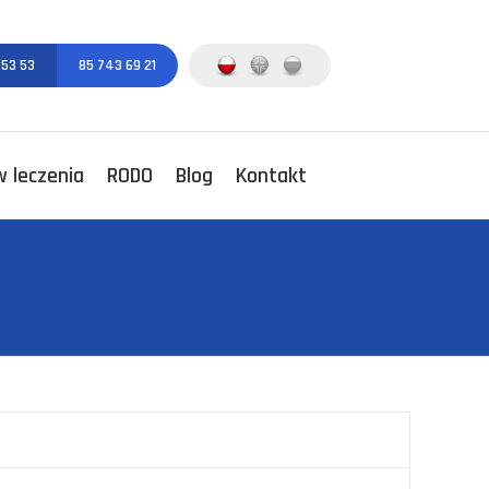
 53 53
85 743 69 21
 leczenia
RODO
Blog
Kontakt