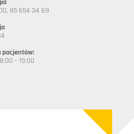
gia
00, 85 654 34 69
ja
84
a pacjentów:
 8:00 - 19:00