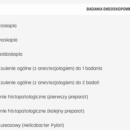
BADANIA ENDOSKOPOW
roskopia
noskopia
oidoskopia
czulenie ogólne (z anestezjologiem) do 1 badania
czulenie ogólne (z anestezjologiem) do 2 badań
nie histopatologiczne (pierwszy preparat)
nie histopatologiczne (kolejny preparat)
 ureazowy (Helicobacter Pylori)