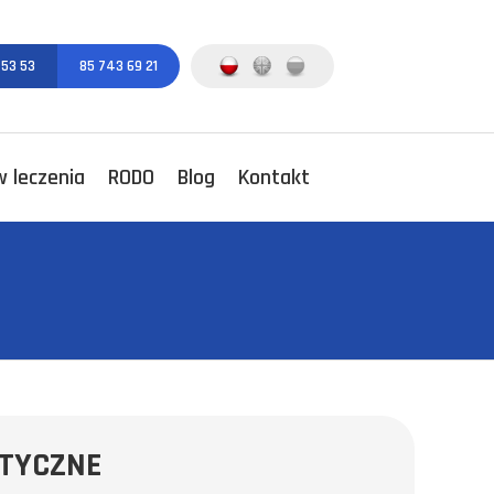
 53 53
85 743 69 21
 leczenia
RODO
Blog
Kontakt
TYCZNE