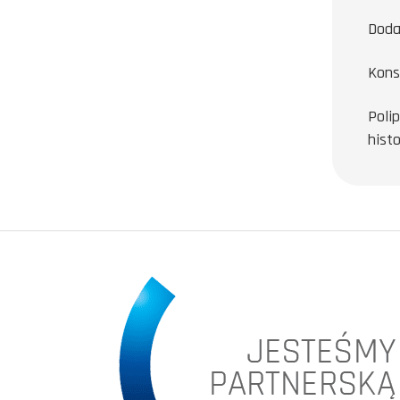
Doda
Kons
Poli
hist