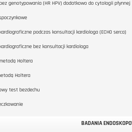
bez genotypowania (HR HPV) dodatkowo do cytologii płynnej
spoczynkowe
kardiograficzne podczas konsultacji kardiologa (ECHO serca)
kardiograficzne bez konsultacji kardiologa
metodą Holtera
etodą Holtera
wy test bezdechu
eczkowanie
BADANIA ENDOSKOP