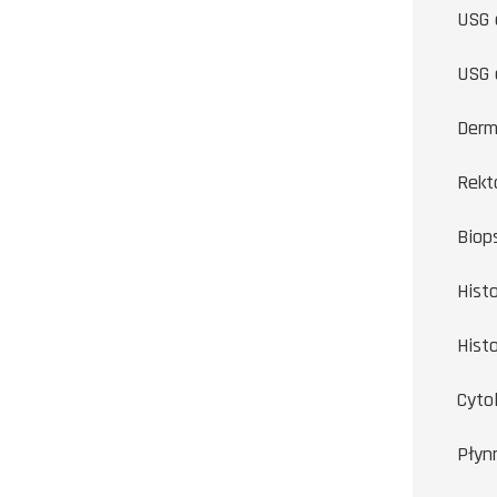
USG c
USG c
Derm
Rekt
Biop
Hist
Hist
Cyto
Płyn