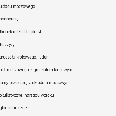
układu moczowego
nadnerczy
kanek miękkich, piersi
tarczycy
gruczołu krokowego, jąder
ukł. moczowego z gruczołem krokowym
jamy brzusznej z układem moczowym
okulistyczne, narządu wzroku
ginekologiczne