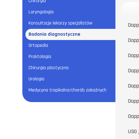
Chirurgia
Laryngologia
Konsultacje lekarzy specjalistów
Doppl
Badania diagnostyczne
Dopp
Ortopedia
Dopp
Proktologia
Chirurgia plastyczna
Dopp
Urologia
Doppl
Medycyna tropikalna/chorób zakaźnych
Dopp
Dopp
USG 