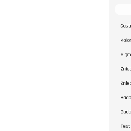
Gast
Kolo
Sigm
Znie
Znie
Bada
Bada
Test