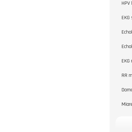
HPV 
EKG 
Echo
Echo
EKG 
RR m
Domo
Miar