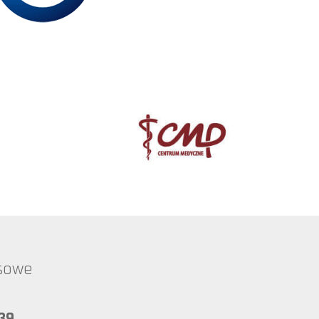
esowe
39