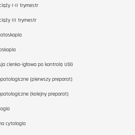
iąży I-II trymestr
iąży III trymestr
atoskopia
oskopia
sja cienko-igłowa po kontrolą USG
opatologiczne (pierwszy preparat)
opatologiczne (kolejny preparat)
logia
na cytologia