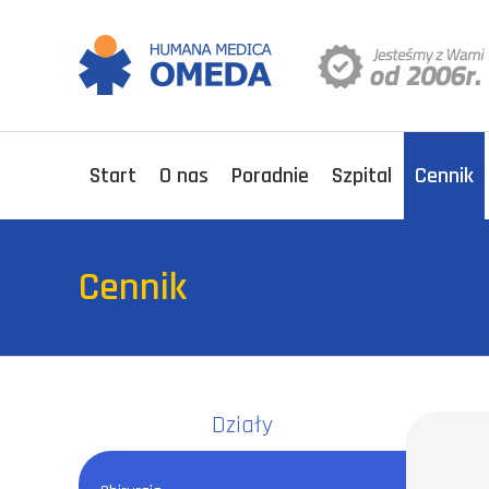
Start
O nas
Poradnie
Szpital
Cennik
Cennik
Działy