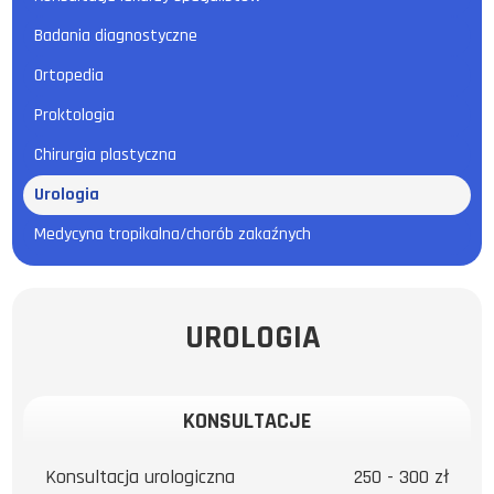
Badania diagnostyczne
Ortopedia
Proktologia
Chirurgia plastyczna
Urologia
Medycyna tropikalna/chorób zakaźnych
UROLOGIA
KONSULTACJE
Konsultacja urologiczna
250 - 300 zł