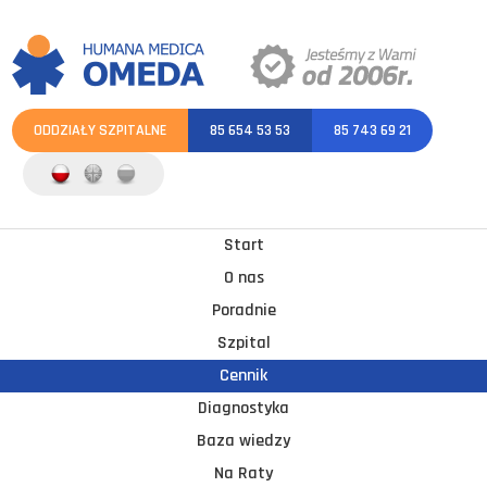
ODDZIAŁY SZPITALNE
85 654 53 53
85 743 69 21
Start
O nas
Poradnie
Szpital
Cennik
Diagnostyka
Baza wiedzy
Na Raty