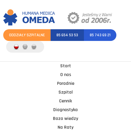
ODDZIAŁY SZPITALNE
85 654 53 53
85 743 69 21
Start
O nas
Poradnie
Szpital
Cennik
Diagnostyka
Baza wiedzy
Na Raty