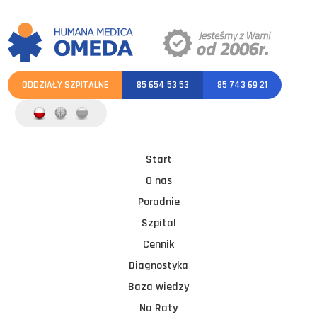
ODDZIAŁY SZPITALNE
85 654 53 53
85 743 69 21
Start
O nas
Poradnie
Szpital
Cennik
Diagnostyka
Baza wiedzy
Na Raty