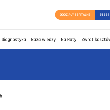
ODDZIAŁY SZPITALNE
85 654
Diagnostyka
Baza wiedzy
Na Raty
Zwrot kosztów
ch