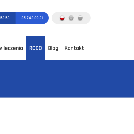
 53 53
85 743 69 21
 leczenia
RODO
Blog
Kontakt