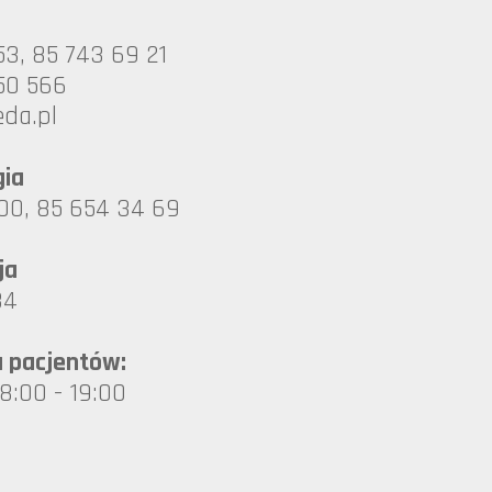
53, 85 743 69 21
50 566
oruib
gia
00, 85 654 34 69
ja
84
a pacjentów:
 8:00 - 19:00