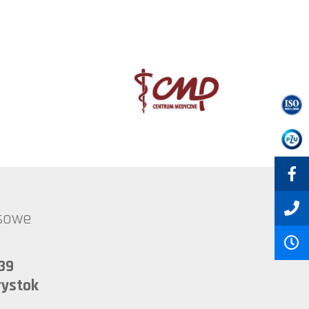
esowe
39
łystok