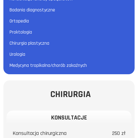
Badania diagnostyczne
Ortopedia
Proktologia
Chirurgia plastyczna
Urologia
Medycyna tropikalna/chorób zakaźnych
CHIRURGIA
KONSULTACJE
Konsultacja chirurgiczna
250 zł