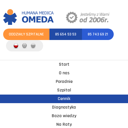
ODDZIAŁY SZPITALNE
85 654 53 53
85 743 69 21
Start
O nas
Poradnie
Szpital
Cennik
Diagnostyka
Baza wiedzy
Na Raty