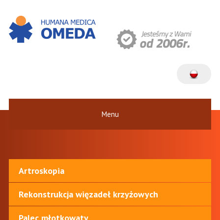
Menu
Artroskopia
Rekonstrukcja więzadeł krzyżowych
Palec młotkowaty