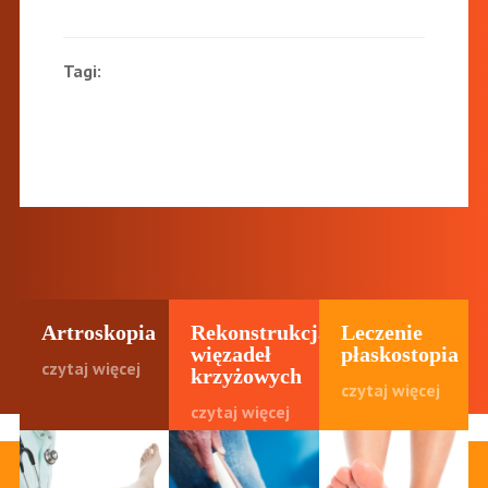
Tagi:
Artroskopia
Rekonstrukcja
Leczenie
więzadeł
płaskostopia
czytaj więcej
krzyżowych
czytaj więcej
czytaj więcej