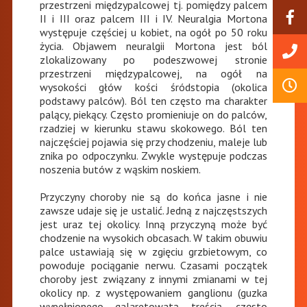
przestrzeni międzypalcowej tj. pomiędzy palcem
II i III oraz palcem III i IV. Neuralgia Mortona
występuje częściej u kobiet, na ogół po 50 roku
życia. Objawem neuralgii Mortona jest ból
zlokalizowany po podeszwowej stronie
przestrzeni międzypalcowej, na ogół na
wysokości głów kości śródstopia (okolica
podstawy palców). Ból ten często ma charakter
palący, piekący. Często promieniuje on do palców,
rzadziej w kierunku stawu skokowego. Ból ten
najczęściej pojawia się przy chodzeniu, maleje lub
znika po odpoczynku. Zwykle występuje podczas
noszenia butów z wąskim noskiem.
Przyczyny choroby nie są do końca jasne i nie
zawsze udaje się je ustalić. Jedną z najczęstszych
jest uraz tej okolicy. Inną przyczyną może być
chodzenie na wysokich obcasach. W takim obuwiu
palce ustawiają się w zgięciu grzbietowym, co
powoduje pociąganie nerwu. Czasami początek
choroby jest związany z innymi zmianami w tej
okolicy np. z występowaniem ganglionu (guzka
wypełnionego galaretowatą treścią, często