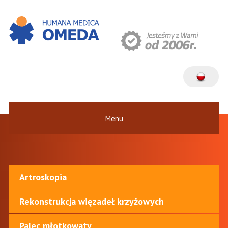
Menu
Artroskopia
Rekonstrukcja więzadeł krzyżowych
Palec młotkowaty