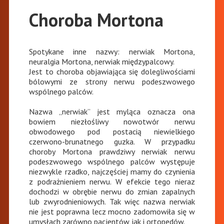
Choroba Mortona
Spotykane inne nazwy: nerwiak Mortona,
neuralgia Mortona, nerwiak międzypalcowy.
Jest to choroba objawiająca się dolegliwościami
bólowymi ze strony nerwu podeszwowego
wspólnego palców.
Nazwa „nerwiak” jest myląca oznacza ona
bowiem niezłośliwy nowotwór nerwu
obwodowego pod postacią niewielkiego
czerwono-brunatnego guzka. W przypadku
choroby Mortona prawdziwy nerwiak nerwu
podeszwowego wspólnego palców występuje
niezwykle rzadko, najczęściej mamy do czynienia
z podrażnieniem nerwu. W efekcie tego nieraz
dochodzi w obrębie nerwu do zmian zapalnych
lub zwyrodnieniowych. Tak więc nazwa nerwiak
nie jest poprawna lecz mocno zadomowiła się w
umysłach zarówno pacjentów jak i ortopedów.