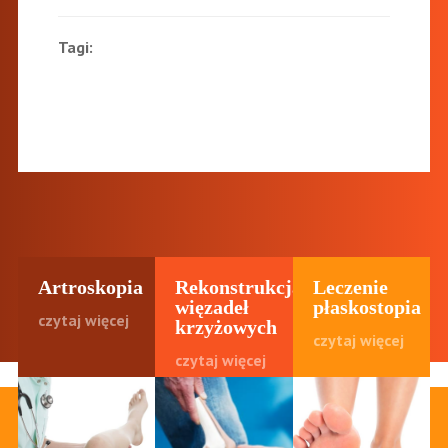
Tagi:
Artroskopia
Rekonstrukcja
Leczenie
więzadeł
płaskostopia
czytaj więcej
krzyżowych
czytaj więcej
czytaj więcej