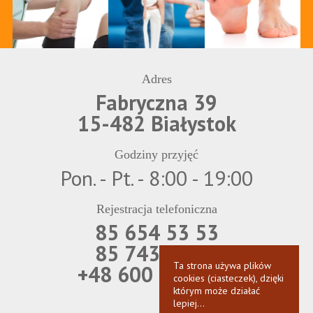
Adres
Fabryczna 39
15-482 Białystok
Godziny przyjęć
Pon. - Pt. - 8:00 - 19:00
Rejestracja telefoniczna
85 654 53 53
85 743 69 21
Ta strona używa plików
+48 600 850 566
cookies (ciasteczek), dzięki
którym może działać
lepiej...