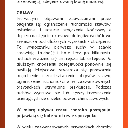
przerośniętą, zdegenerowaną błonę maziową.
OBJAWY
Pierwszymi objawami zauważanymi przez
pacjenta są: ograniczenie ruchomości stawów,
osłabienie i uczucie zmęczenia kończyny a
dopiero następnie okresowe dolegliwości bólowe
zwłaszcza pod dłuższych wysiłkach - obciążeniu.
Po wypoczynku pierwsze ruchy w stawie
sprawiają trudność i bóle lecz po kilkunastu
ruchach wyraźnie się zmniejsza lub ustępuje. Po
dłuższym chodzeniu dolegliwości ponownie się
nasilają. Miejscowo stwierdza się przeważnie
pogrubienie i zniekształcenie obrysów stawu,
ograniczenie ruchomości a w zaawansowanych
przypadkach utrwalone przykurcze. Podczas
ruchów wyczuwa się lub słyszy trzeszczenie
ocierających się o siebie powierzchni stawowych.
W miarę upływu czasu choroba postępuje,
pojawiają się bóle w okresie spoczynku.
W wielu zaawansowanych przypadkach choroby