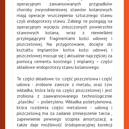
operacyjnym zawansowanych przypadków
choroby zwyrodnieniowej stawów kolanowych
mają operacje wszczepienia sztucznego stawu
czyli endoprotezy stawu. Zabiegi te polegają na
operacyjnym wycięciu zniszczonych powierzchni
stawowych kolana, wraz z niewielkimi
przylegającymi fragmentami kości udowej i
piszczelowej. Na przygotowane, docięte do
kształtu implantów końce kości udowej i
piszczelowej mocuje się ( aktualnie najczęściej za
pomocą cementu kostnego ) implanty – części
składowe endoprotezy stawu kolanowego.
Te części składowe to: część piszczelowa i część
udowa - zrobione zawsze z metalu, oraz tzw
wkładka, która leży na części piszczelowej i jest
zrobiona z zaawansowanego technologicznie
„plastiku” – polietylenu. Wkładka polietylenowa,
która rozdziela części metalowe - udową i
piszczelową ma za zadanie zmniejszenie tarcia ,
zapewnienie pewnego stopnia amortyzacji, a
także daje możliwość śródoperacyjnej korekcji