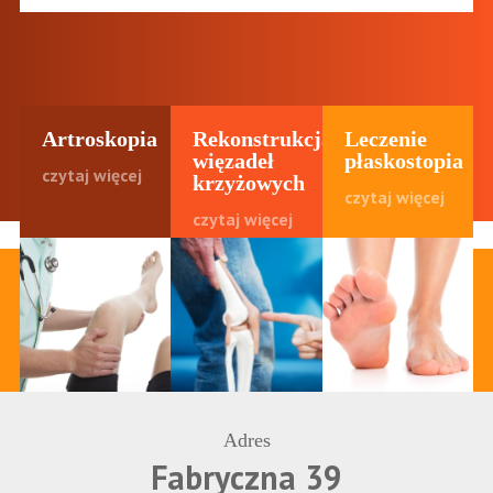
Artroskopia
Rekonstrukcja
Leczenie
więzadeł
płaskostopia
czytaj więcej
krzyżowych
czytaj więcej
czytaj więcej
Adres
Fabryczna 39