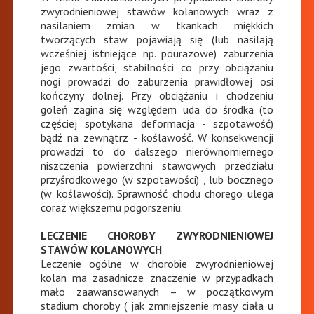
zwyrodnieniowej stawów kolanowych wraz z
nasilaniem zmian w tkankach miękkich
tworzących staw pojawiają się (lub nasilają
wcześniej istniejące np. pourazowe) zaburzenia
jego zwartości, stabilności co przy obciążaniu
nogi prowadzi do zaburzenia prawidłowej osi
kończyny dolnej. Przy obciążaniu i chodzeniu
goleń zagina się względem uda do środka (to
częściej spotykana deformacja - szpotawość)
bądź na zewnątrz - koślawość. W konsekwencji
prowadzi to do dalszego nierównomiernego
niszczenia powierzchni stawowych przedziału
przyśrodkowego (w szpotawości) , lub bocznego
(w koślawości). Sprawność chodu chorego ulega
coraz większemu pogorszeniu.
LECZENIE CHOROBY ZWYRODNIENIOWEJ
STAWÓW KOLANOWYCH
Leczenie ogólne w chorobie zwyrodnieniowej
kolan ma zasadnicze znaczenie w przypadkach
mało zaawansowanych – w początkowym
stadium choroby ( jak zmniejszenie masy ciała u