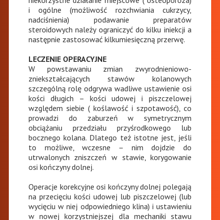
niekorzystne działanie miejscowe ( osteoporoza)
i ogólne (możliwość rozchwiania cukrzycy,
nadciśnienia) podawanie preparatów
steroidowych należy ograniczyć do kilku iniekcji a
następnie zastosować kilkumiesięczną przerwę.
LECZENIE OPERACYJNE
W powstawaniu zmian zwyrodnieniowo-
zniekształcających stawów kolanowych
szczególną rolę odgrywa wadliwe ustawienie osi
kości długich – kości udowej i piszczelowej
względem siebie ( koślawość i szpotawość), co
prowadzi do zaburzeń w symetrycznym
obciążaniu przedziału przyśrodkowego lub
bocznego kolana. Dlatego też istotne jest, jeśli
to możliwe, wczesne – nim dojdzie do
utrwalonych zniszczeń w stawie, korygowanie
osi kończyny dolnej.
Operacje korekcyjne osi kończyny dolnej polegają
na przecięciu kości udowej lub piszczelowej (lub
wycięciu w niej odpowiedniego klina) i ustawieniu
w nowej korzystniejszej dla mechaniki stawu