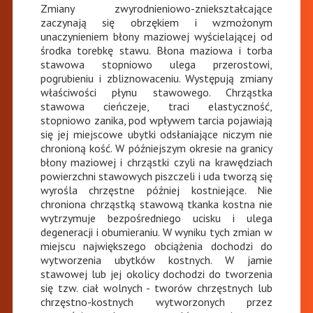
Zmiany zwyrodnieniowo-zniekształcające
zaczynają się obrzękiem i wzmożonym
unaczynieniem błony maziowej wyścielającej od
środka torebkę stawu. Błona maziowa i torba
stawowa stopniowo ulega przerostowi,
pogrubieniu i zbliznowaceniu. Występują zmiany
właściwości płynu stawowego. Chrząstka
stawowa cieńczeje, traci elastyczność,
stopniowo zanika, pod wpływem tarcia pojawiają
się jej miejscowe ubytki odsłaniające niczym nie
chronioną kość. W późniejszym okresie na granicy
błony maziowej i chrząstki czyli na krawędziach
powierzchni stawowych piszczeli i uda tworzą się
wyrośla chrzęstne później kostniejące. Nie
chroniona chrząstką stawową tkanka kostna nie
wytrzymuje bezpośredniego ucisku i ulega
degeneracji i obumieraniu. W wyniku tych zmian w
miejscu największego obciążenia dochodzi do
wytworzenia ubytków kostnych. W jamie
stawowej lub jej okolicy dochodzi do tworzenia
się tzw. ciał wolnych - tworów chrzęstnych lub
chrzęstno-kostnych wytworzonych przez