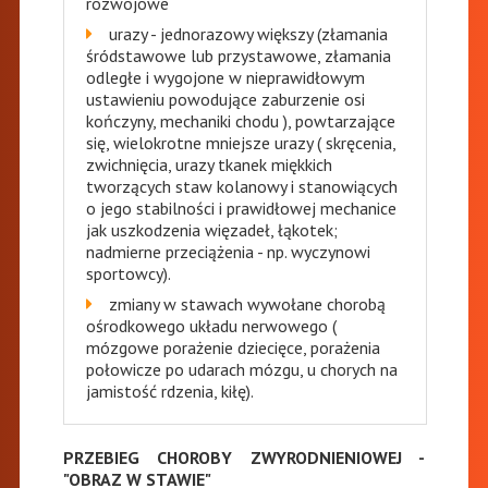
rozwojowe
urazy - jednorazowy większy (złamania
śródstawowe lub przystawowe, złamania
odległe i wygojone w nieprawidłowym
ustawieniu powodujące zaburzenie osi
kończyny, mechaniki chodu ), powtarzające
się, wielokrotne mniejsze urazy ( skręcenia,
zwichnięcia, urazy tkanek miękkich
tworzących staw kolanowy i stanowiących
o jego stabilności i prawidłowej mechanice
jak uszkodzenia więzadeł, łąkotek;
nadmierne przeciążenia - np. wyczynowi
sportowcy).
zmiany w stawach wywołane chorobą
ośrodkowego układu nerwowego (
mózgowe porażenie dziecięce, porażenia
połowicze po udarach mózgu, u chorych na
jamistość rdzenia, kiłę).
PRZEBIEG CHOROBY ZWYRODNIENIOWEJ -
"OBRAZ W STAWIE"