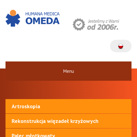
Menu
Artroskopia
Rekonstrukcja więzadeł krzyżowych
Palec młotkowaty