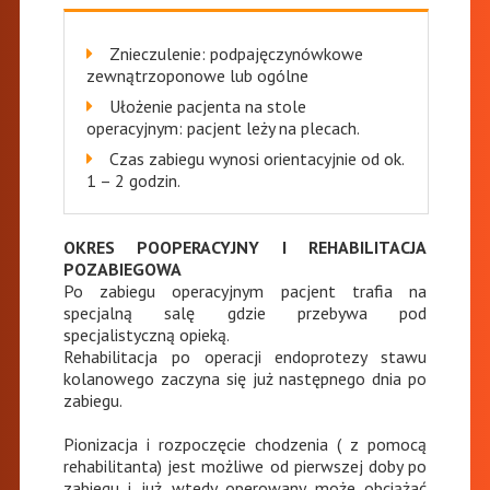
Znieczulenie: podpajęczynówkowe
zewnątrzoponowe lub ogólne
Ułożenie pacjenta na stole
operacyjnym: pacjent leży na plecach.
Czas zabiegu wynosi orientacyjnie od ok.
1 – 2 godzin.
OKRES POOPERACYJNY I REHABILITACJA
POZABIEGOWA
Po zabiegu operacyjnym pacjent trafia na
specjalną salę gdzie przebywa pod
specjalistyczną opieką.
Rehabilitacja po operacji endoprotezy stawu
kolanowego zaczyna się już następnego dnia po
zabiegu.
Pionizacja i rozpoczęcie chodzenia ( z pomocą
rehabilitanta) jest możliwe od pierwszej doby po
zabiegu i już wtedy operowany może obciążać