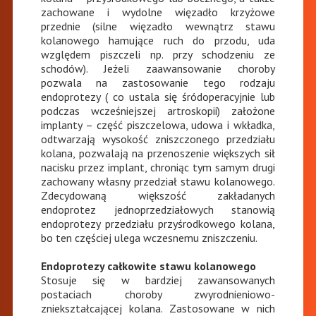
zachowane i wydolne więzadło krzyżowe
przednie (silne więzadło wewnątrz stawu
kolanowego hamujące ruch do przodu, uda
względem piszczeli np. przy schodzeniu ze
schodów). Jeżeli zaawansowanie choroby
pozwala na zastosowanie tego rodzaju
endoprotezy ( co ustala się śródoperacyjnie lub
podczas wcześniejszej artroskopii) założone
implanty – część piszczelowa, udowa i wkładka,
odtwarzają wysokość zniszczonego przedziału
kolana, pozwalają na przenoszenie większych sił
nacisku przez implant, chroniąc tym samym drugi
zachowany własny przedział stawu kolanowego.
Zdecydowaną większość zakładanych
endoprotez jednoprzedziałowych stanowią
endoprotezy przedziału przyśrodkowego kolana,
bo ten częściej ulega wczesnemu zniszczeniu.
Endoprotezy całkowite stawu kolanowego
Stosuje się w bardziej zawansowanych
postaciach choroby zwyrodnieniowo-
zniekształcającej kolana. Zastosowane w nich