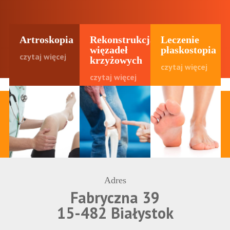
Artroskopia
Rekonstrukcja
Leczenie
więzadeł
płaskostopia
czytaj więcej
krzyżowych
czytaj więcej
czytaj więcej
Adres
Fabryczna 39
15-482 Białystok