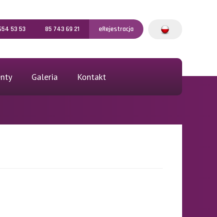
654 53 53
85 743 69 21
eRejestracja
nty
Galeria
Kontakt