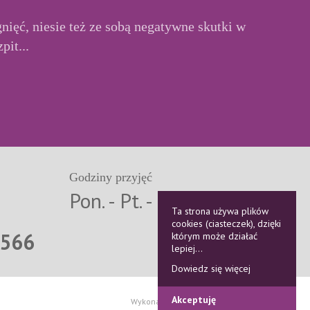
ięć, niesie też ze sobą negatywne skutki w
pit...
Godziny przyjęć
3
Pon. - Pt. - 8:00 - 19:00
Ta strona używa plików
1
cookies (ciasteczek), dzięki
 566
którym może działać
lepiej...
Dowiedz się więcej
Akceptuję
Wykonanie:
Onepix. | DRE STUDIO