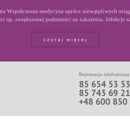
nta Współczesna medycyna oprócz niewątpliwych osiągn
ci np. zwiększonej podatności na zakażenia. Infekcje sz
czytaj więcej
Rejestracja telefoniczna
85 654 53 5
85 743 69 2
+48 600 850