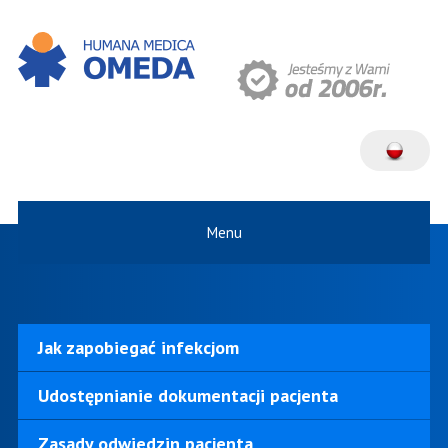
Menu
Jak zapobiegać infekcjom
Udostępnianie dokumentacji pacjenta
Zasady odwiedzin pacjenta