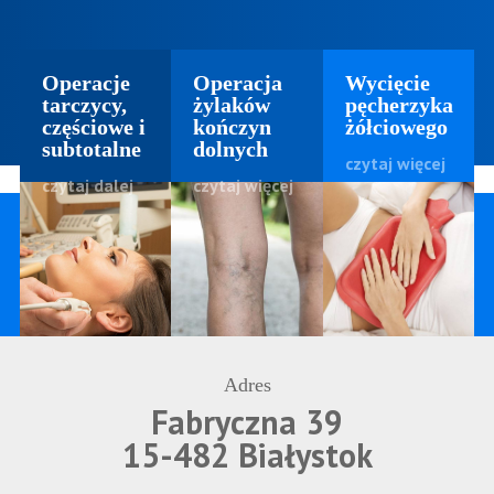
Operacje
Operacja
Wycięcie
tarczycy,
żylaków
pęcherzyka
częściowe i
kończyn
żółciowego
subtotalne
dolnych
czytaj więcej
czytaj dalej
czytaj więcej
Adres
Fabryczna 39
15-482 Białystok