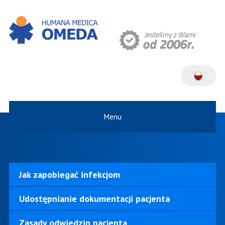
Menu
Jak zapobiegać infekcjom
Udostępnianie dokumentacji pacjenta
Zasady odwiedzin pacjenta