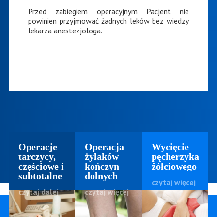
Przed zabiegiem operacyjnym Pacjent nie
powinien przyjmować żadnych leków bez wiedzy
lekarza anestezjologa.
Operacje
Operacja
Wycięcie
tarczycy,
żylaków
pęcherzyka
częściowe i
kończyn
żółciowego
subtotalne
dolnych
czytaj więcej
czytaj dalej
czytaj więcej