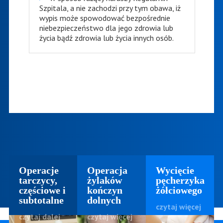
Szpitala, a nie zachodzi przy tym obawa, iż
wypis może spowodować bezpośrednie
niebezpieczeństwo dla jego zdrowia lub
życia bądź zdrowia lub życia innych osób.
Operacje
Operacja
Wycięcie
tarczycy,
żylaków
pęcherzyka
częściowe i
kończyn
żółciowego
subtotalne
dolnych
czytaj więcej
czytaj dalej
czytaj więcej