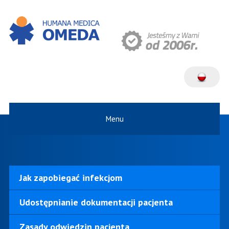
Menu
Jak zapobiegać infekcjom
Udostępnianie dokumentacji pacjenta
Zasady odwiedzin pacjenta