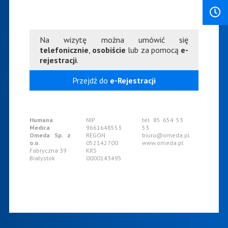
Na wizytę można umówić się
telefonicznie
,
osobiście
lub za pomocą
e-
rejestracji
.
Przejdź do
e-Rejestracji
Humana
NIP
tel. 85 654 53
Medica
9661648553
53
Omeda Sp. z
REGON
biuro@omeda.pl
o.o.
052142700
www.omeda.pl
Fabryczna 39
KRS
Białystok
0000143495