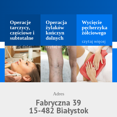
Operacje
Operacja
Wycięcie
tarczycy,
żylaków
pęcherzyka
częściowe i
kończyn
żółciowego
subtotalne
dolnych
czytaj więcej
czytaj dalej
czytaj więcej
Adres
Fabryczna 39
15-482 Białystok