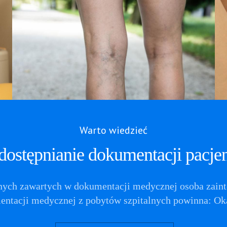
Warto wiedzieć
ostępnianie dokumentacji pacje
anych zawartych w dokumentacji medycznej osoba zain
ntacji medycznej z pobytów szpitalnych powinna: Oka