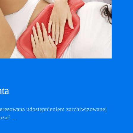
nta
teresowana udostępnieniem zarchiwizowanej
zać ...