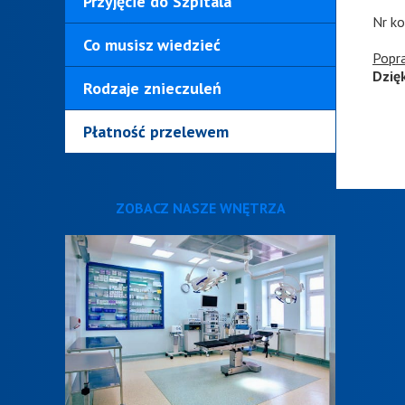
Przyjęcie do Szpitala
Nr k
Co musisz wiedzieć
Popr
Dzię
Rodzaje znieczuleń
Płatność przelewem
ZOBACZ NASZE WNĘTRZA