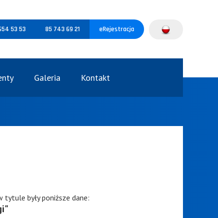
654 53 53
85 743 69 21
eRejestracja
nty
Galeria
Kontakt
w tytule były poniższe dane:
i"