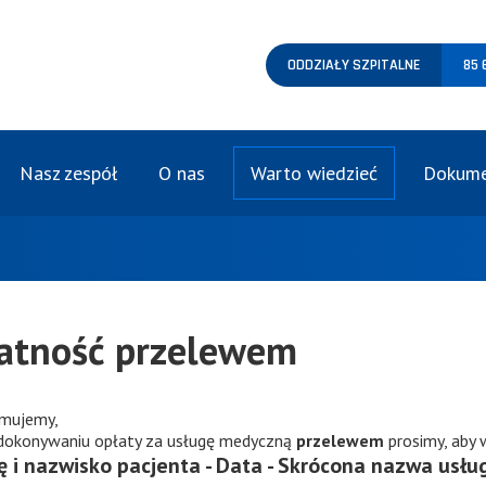
ODDZIAŁY SZPITALNE
85 
Nasz zespół
O nas
Warto wiedzieć
Dokume
atność przelewem
rmujemy,
 dokonywaniu opłaty za usługę medyczną
przelewem
prosimy, aby 
ę i nazwisko pacjenta - Data - Skrócona nazwa usług