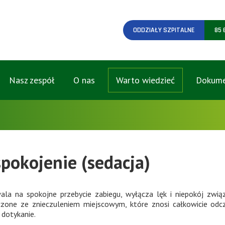
ODDZIAŁY SZPITALNE
85 
Nasz zespół
O nas
Warto wiedzieć
Dokume
pokojenie (sedacja)
ala na spokojne przebycie zabiegu, wyłącza lęk i niepokój zwią
czone ze znieczuleniem miejscowym, które znosi całkowicie odcz
 dotykanie.