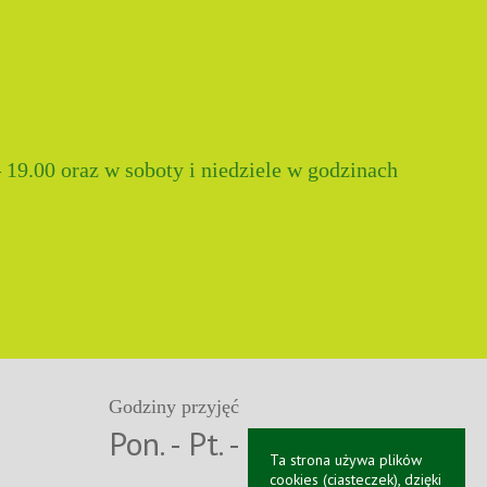
 19.00 oraz w soboty i niedziele w godzinach
Godziny przyjęć
3
Pon. - Pt. - 8:00 - 19:00
Ta strona używa plików
1
cookies (ciasteczek), dzięki