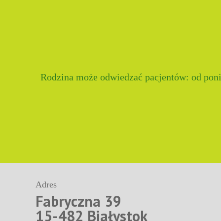
Rodzina może odwiedzać pacjentów: od ponied
Adres
Fabryczna 39
15-482 Białystok