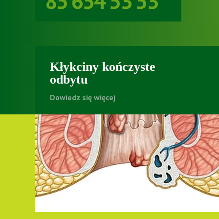
85 654 53 53
Kłykciny kończyste
odbytu
Dowiedz się więcej