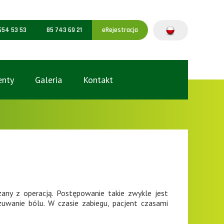
654 53 53
85 743 69 21
eRejestracja
nty
Galeria
Kontakt
zany z operacją. Postępowanie takie zwykle jest
uwanie bólu. W czasie zabiegu, pacjent czasami