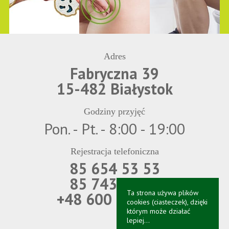
Adres
Fabryczna 39
15-482 Białystok
Godziny przyjęć
Pon. - Pt. - 8:00 - 19:00
Rejestracja telefoniczna
85 654 53 53
85 743 69 21
Ta strona używa plików
+48 600 850 566
cookies (ciasteczek), dzięki
którym może działać
lepiej...