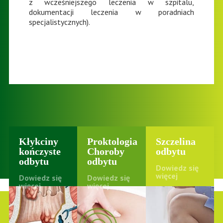
z wcześniejszego leczenia w szpitalu,
dokumentacji leczenia w poradniach
specjalistycznych).
Kłykciny
Proktologia
Szczelina
kończyste
Choroby
odbytu
odbytu
odbytu
Dowiedz się
więcej
Dowiedz się
Dowiedz się
więcej
więcej