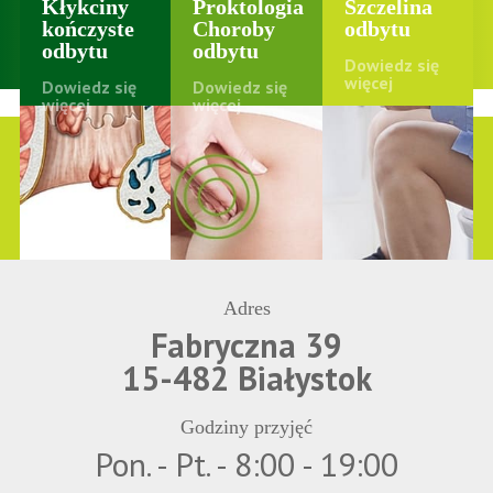
Kłykciny
Proktologia
Szczelina
kończyste
Choroby
odbytu
odbytu
odbytu
Dowiedz się
więcej
Dowiedz się
Dowiedz się
więcej
więcej
Adres
Fabryczna 39
15-482 Białystok
Godziny przyjęć
Pon. - Pt. - 8:00 - 19:00