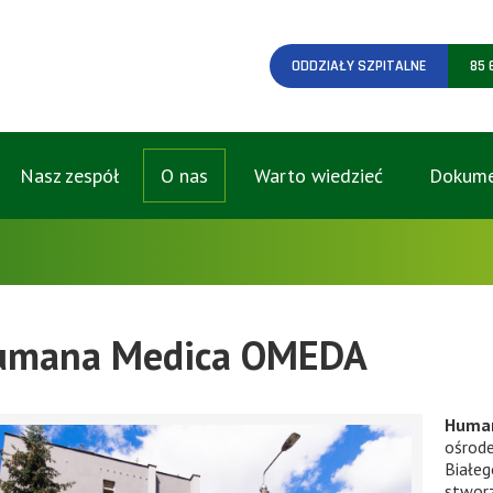
ODDZIAŁY SZPITALNE
85 
Nasz zespół
O nas
Warto wiedzieć
Dokume
umana Medica OMEDA
Human
ośro
Białe
stworz