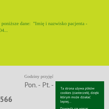
poniższe dane: "Imię i nazwisko pacjenta -
4...
Godziny przyjęć
3
Pon. - Pt. - 8:00 - 19:00
Ta strona używa plików
1
cookies (ciasteczek), dzięki
 566
którym może działać
lepiej...
Dowiedz się więcej