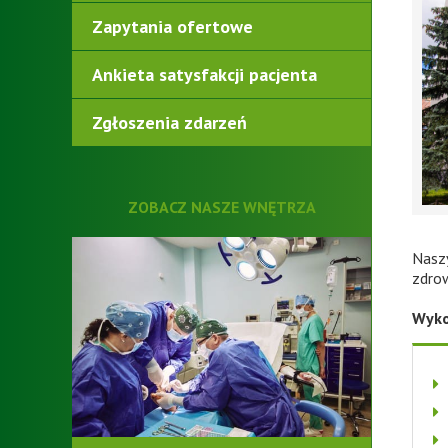
Zapytania ofertowe
Ankieta satysfakcji pacjenta
Zgłoszenia zdarzeń
ZOBACZ NASZE WNĘTRZA
Nasz
zdrow
Wyko