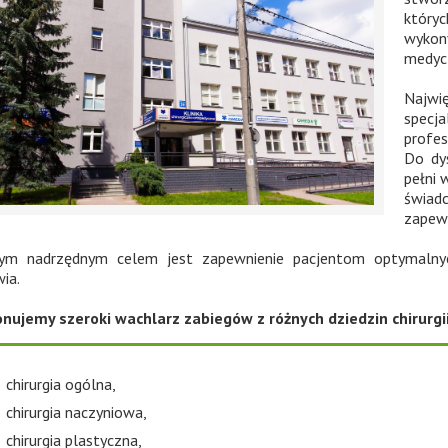
któr
wykon
medyc
Najwi
specj
profes
Do dy
pełni 
świad
zapewn
ym nadrzędnym celem jest zapewnienie pacjentom optymalny
ia.
nujemy szeroki wachlarz zabiegów z różnych dziedzin chirurgii
chirurgia ogólna,
chirurgia naczyniowa,
chirurgia plastyczna,