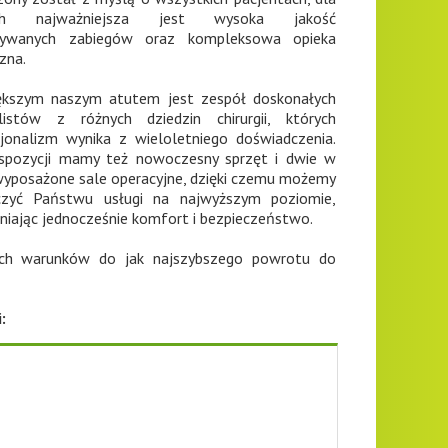
ych najważniejsza jest wysoka jakość
ywanych zabiegów oraz kompleksowa opieka
zna.
ększym naszym atutem jest zespół doskonałych
alistów z różnych dziedzin chirurgii, których
jonalizm wynika z wieloletniego doświadczenia.
spozycji mamy też nowoczesny sprzęt i dwie w
wyposażone sale operacyjne, dzięki czemu możemy
czyć Państwu usługi na najwyższym poziomie,
iając jednocześnie komfort i bezpieczeństwo.
ch warunków do jak najszybszego powrotu do
: