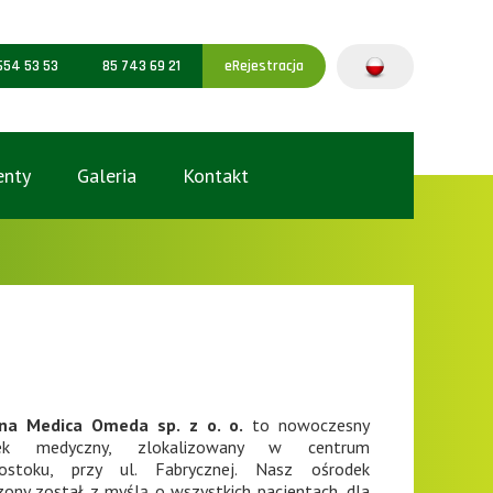
654 53 53
85 743 69 21
eRejestracja
nty
Galeria
Kontakt
a Medica Omeda sp. z o. o.
to nowoczesny
dek medyczny, zlokalizowany w centrum
gostoku, przy ul. Fabrycznej. Nasz ośrodek
ony został z myślą o wszystkich pacjentach, dla