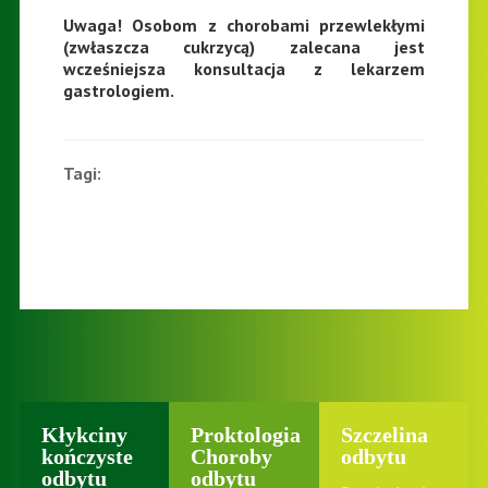
Uwaga! Osobom z chorobami przewlekłymi
(zwłaszcza cukrzycą) zalecana jest
wcześniejsza konsultacja z lekarzem
gastrologiem.
Tagi:
Kłykciny
Proktologia
Szczelina
kończyste
Choroby
odbytu
odbytu
odbytu