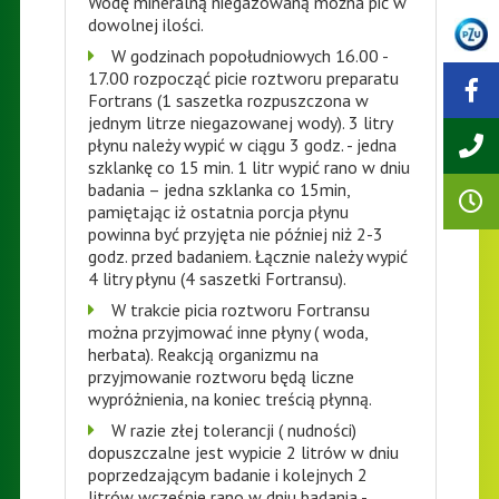
Wodę mineralną niegazowaną można pić w
dowolnej ilości.
W godzinach popołudniowych 16.00 -
17.00 rozpocząć picie roztworu preparatu
Fortrans (1 saszetka rozpuszczona w
jednym litrze niegazowanej wody). 3 litry
płynu należy wypić w ciągu 3 godz. - jedna
szklankę co 15 min. 1 litr wypić rano w dniu
badania – jedna szklanka co 15min,
pamiętając iż ostatnia porcja płynu
powinna być przyjęta nie później niż 2-3
godz. przed badaniem. Łącznie należy wypić
4 litry płynu (4 saszetki Fortransu).
W trakcie picia roztworu Fortransu
można przyjmować inne płyny ( woda,
herbata). Reakcją organizmu na
przyjmowanie roztworu będą liczne
wypróżnienia, na koniec treścią płynną.
W razie złej tolerancji ( nudności)
dopuszczalne jest wypicie 2 litrów w dniu
poprzedzającym badanie i kolejnych 2
litrów wcześnie rano w dniu badania -