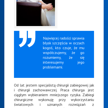
Najwięcej radości sprawia
błysk szczęścia w oczach
kogoś, kto czuje, że mu
współczujemy, że go
rozumiemy, że się
interesujemy jego
problemami.
Od lat jestem specjalistą chirurgii zabiegowej jak
i chirurgii zachowawczej. Praca chirurga jest
ciągłym wybieraniem mniejszego ryzyka. Zabiegi
chirurgiczne wykonuję przy wykorzystaniu
światowych i uznanych rozwiązań z