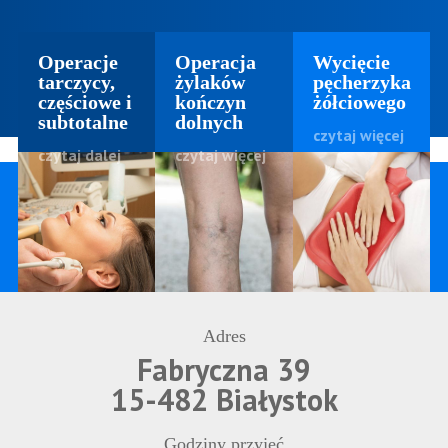
Operacje
Operacja
Wycięcie
tarczycy,
żylaków
pęcherzyka
częściowe i
kończyn
żółciowego
subtotalne
dolnych
czytaj więcej
czytaj dalej
czytaj więcej
Adres
Fabryczna 39
15-482 Białystok
Godziny przyjęć