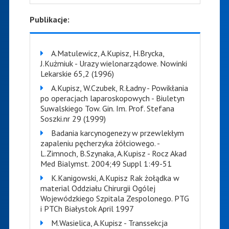
Publikacje:
A.Matulewicz, A.Kupisz, H.Brycka,
J.Kużmiuk - Urazy wielonarządowe. Nowinki
Lekarskie 65,2 (1996)
A.Kupisz, W.Czubek, R.Ładny - Powikłania
po operacjach laparoskopowych - Biuletyn
Suwalskiego Tow. Gin. Im. Prof. Stefana
Soszki.nr 29 (1999)
Badania karcynogenezy w przewlekłym
zapaleniu pęcherzyka żółciowego. -
L.Zimnoch, B.Szynaka, A.Kupisz - Rocz Akad
Med Bialymst. 2004;49 Suppl 1:49-51
K.Kanigowski, A.Kupisz Rak żołądka w
material Oddziału Chirurgii Ogólej
Wojewódzkiego Szpitala Zespolonego. PTG
i PTCh Białystok April 1997
M.Wasielica, A.Kupisz - Transsekcja