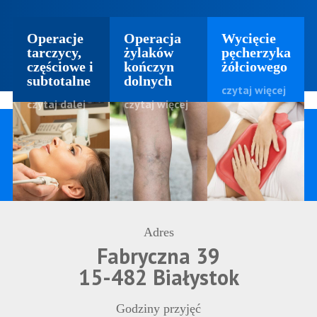
Operacje
Operacja
Wycięcie
tarczycy,
żylaków
pęcherzyka
częściowe i
kończyn
żółciowego
subtotalne
dolnych
czytaj więcej
czytaj dalej
czytaj więcej
Adres
Fabryczna 39
15-482 Białystok
Godziny przyjęć