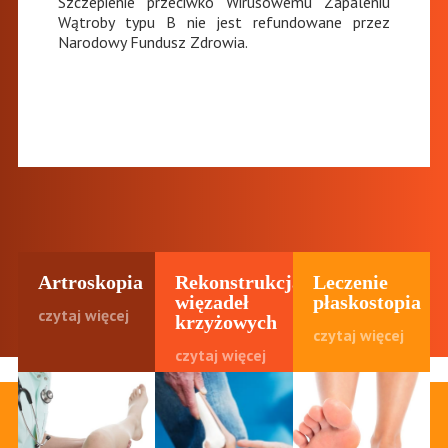
Szczepienie przeciwko Wirusowemu Zapaleniu
Wątroby typu B nie jest refundowane przez
Narodowy Fundusz Zdrowia.
Artroskopia
Rekonstrukcja
Leczenie
więzadeł
płaskostopia
czytaj więcej
krzyżowych
czytaj więcej
czytaj więcej