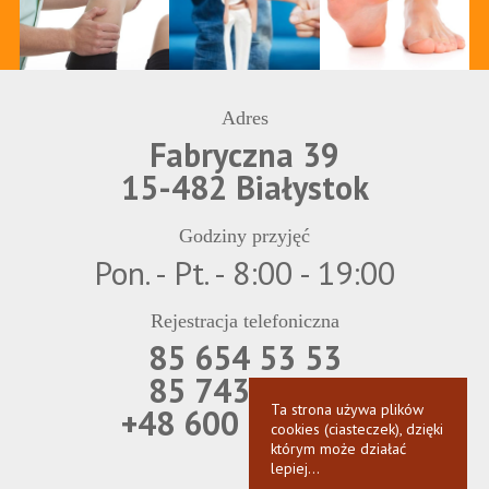
Adres
Fabryczna 39
15-482 Białystok
Godziny przyjęć
Pon. - Pt. - 8:00 - 19:00
Rejestracja telefoniczna
85 654 53 53
85 743 69 21
Ta strona używa plików
+48 600 850 566
cookies (ciasteczek), dzięki
którym może działać
lepiej...