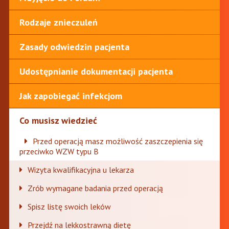
Rodzaje znieczuleń
Zasady odwiedzin pacjenta
Udostępnianie dokumentacji pacjenta
Jak zapobiegać infekcjom
Co musisz wiedzieć
Przed operacją masz możliwość zaszczepienia się
przeciwko WZW typu B
Wizyta kwalifikacyjna u lekarza
Zrób wymagane badania przed operacją
Spisz listę swoich leków
Przejdź na lekkostrawną dietę