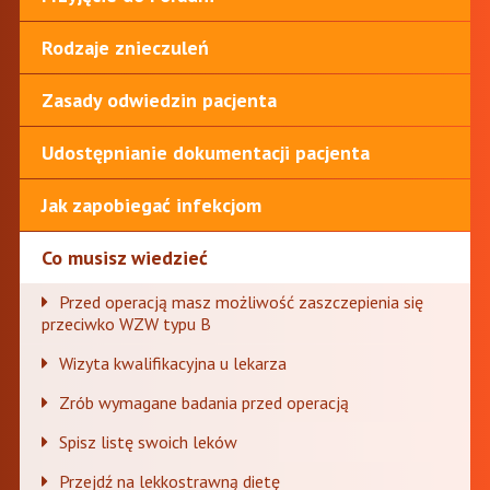
Rodzaje znieczuleń
Zasady odwiedzin pacjenta
Udostępnianie dokumentacji pacjenta
Jak zapobiegać infekcjom
Co musisz wiedzieć
Przed operacją masz możliwość zaszczepienia się
przeciwko WZW typu B
Wizyta kwalifikacyjna u lekarza
Zrób wymagane badania przed operacją
Spisz listę swoich leków
Przejdź na lekkostrawną dietę