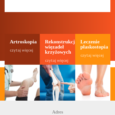
Artroskopia
Rekonstrukcja
Leczenie
więzadeł
płaskostopia
czytaj więcej
krzyżowych
czytaj więcej
czytaj więcej
Adres