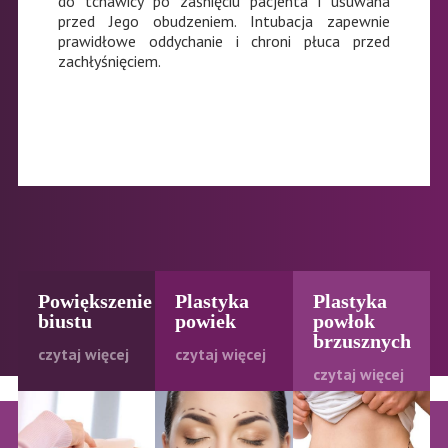
do tchawicy po zaśnięciu pacjenta i usuwana
przed Jego obudzeniem. Intubacja zapewnie
prawidłowe oddychanie i chroni płuca przed
zachłyśnięciem.
Powiększenie
Plastyka
Plastyka
biustu
powiek
powłok
brzusznych
czytaj więcej
czytaj więcej
czytaj więcej