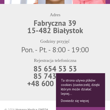
Adres
Fabryczna 39
15-482 Białystok
Godziny przyjęć
Pon. - Pt. - 8:00 - 19:00
Rejestracja telefoniczna
85 654 53 53
85 743 69 21
Ta strona używa plików
+48 600 850 566
cookies (ciasteczek), dzięki
którym może działać
lepiej...
Dowiedz się więcej
© 2026
Humana Medica OMEDA
Polityka cookies