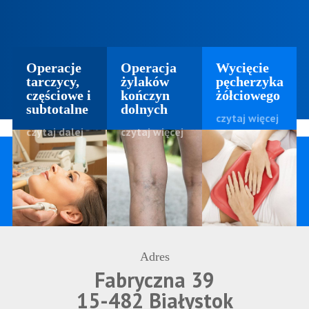
Operacje
Operacja
Wycięcie
tarczycy,
żylaków
pęcherzyka
częściowe i
kończyn
żółciowego
subtotalne
dolnych
czytaj więcej
czytaj dalej
czytaj więcej
Adres
Fabryczna 39
15-482 Białystok