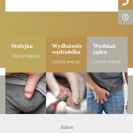
Stulejka
Wydłużenie
Wodniak
wędzidełka
jądra
Czytaj więcej
Czytaj więcej
Czytaj więcej
Adres