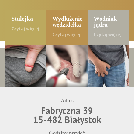
Stulejka
Wydłużenie
Wodniak
wędzidełka
jądra
Czytaj więcej
Czytaj więcej
Czytaj więcej
Adres
Fabryczna 39
15-482 Białystok
Godziny przyjęć