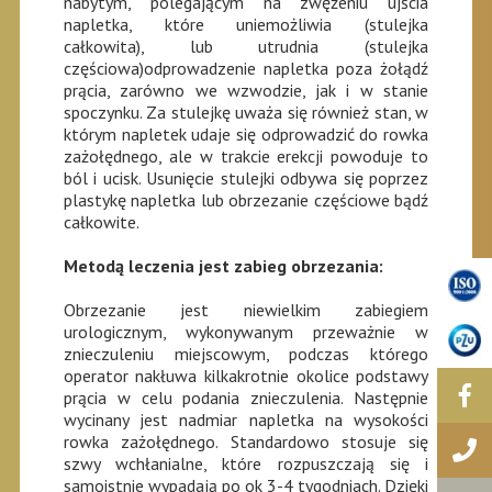
nabytym, polegającym na zwężeniu ujścia
napletka, które uniemożliwia (stulejka
całkowita), lub utrudnia (stulejka
częściowa)odprowadzenie napletka poza żołądź
prącia, zarówno we wzwodzie, jak i w stanie
spoczynku. Za stulejkę uważa się również stan, w
którym napletek udaje się odprowadzić do rowka
zażołędnego, ale w trakcie erekcji powoduje to
ból i ucisk. Usunięcie stulejki odbywa się poprzez
plastykę napletka lub obrzezanie częściowe bądź
całkowite.
Metodą leczenia jest zabieg obrzezania:
Obrzezanie jest niewielkim zabiegiem
urologicznym, wykonywanym przeważnie w
znieczuleniu miejscowym, podczas którego
operator nakłuwa kilkakrotnie okolice podstawy
prącia w celu podania znieczulenia. Następnie
wycinany jest nadmiar napletka na wysokości
rowka zażołędnego. Standardowo stosuje się
szwy wchłanialne, które rozpuszczają się i
samoistnie wypadają po ok 3-4 tygodniach. Dzięki