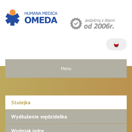
Menu
Stulejka
Wydłużenie wędzidełka
Wodniak jądra