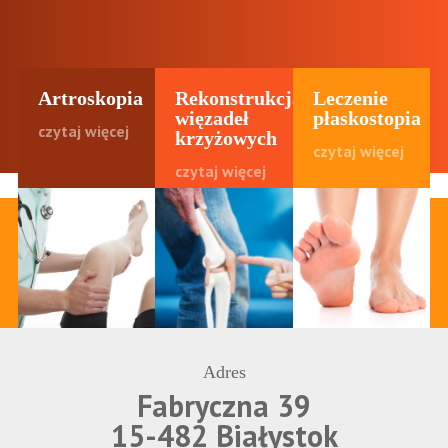
Artroskopia
Rekonstrukcja
Leczenie
więzadeł
płaskostopia
czytaj więcej
krzyżowych
czytaj więcej
czytaj więcej
Adres
Fabryczna 39
15-482 Białystok