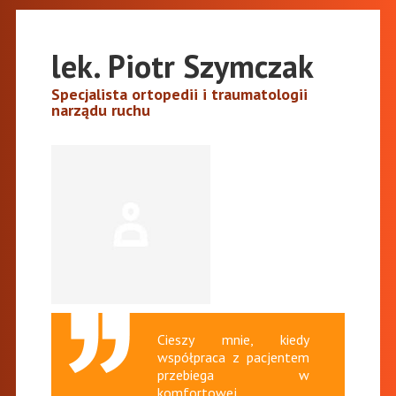
lek. Piotr Szymczak
Specjalista ortopedii i traumatologii
narządu ruchu
Cieszy mnie, kiedy
współpraca z pacjentem
przebiega w
komfortowej