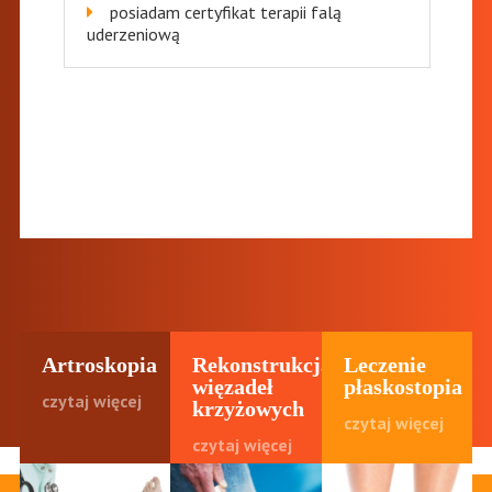
posiadam certyfikat terapii falą
uderzeniową
Artroskopia
Rekonstrukcja
Leczenie
więzadeł
płaskostopia
czytaj więcej
krzyżowych
czytaj więcej
czytaj więcej