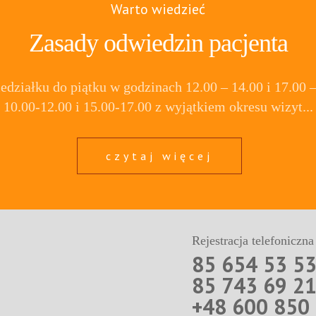
Warto wiedzieć
Zasady odwiedzin pacjenta
ziałku do piątku w godzinach 12.00 – 14.00 i 17.00 –
10.00-12.00 i 15.00-17.00 z wyjątkiem okresu wizyt...
czytaj więcej
Rejestracja telefoniczna
85 654 53 5
85 743 69 2
+48 600 850