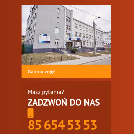
Galeria zdjęć
Masz pytania?
ZADZWOŃ DO NAS
85 654 53 53