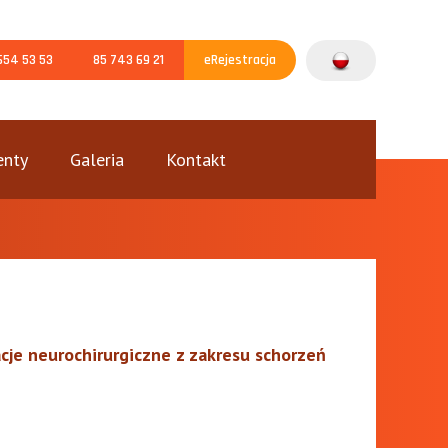
654 53 53
85 743 69 21
eRejestracja
nty
Galeria
Kontakt
acje neurochirurgiczne z zakresu schorzeń