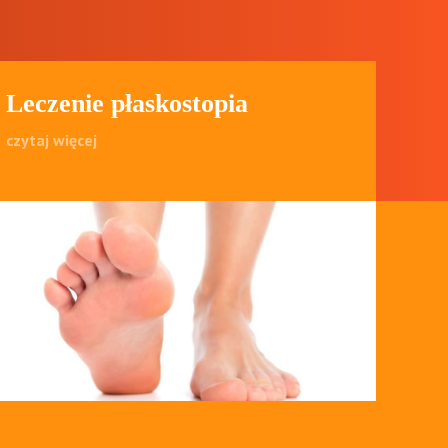
Leczenie płaskostopia
czytaj więcej