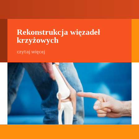
Rekonstrukcja więzadeł
krzyżowych
czytaj więcej