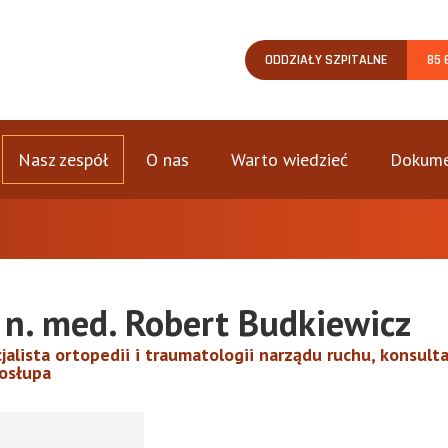
ODDZIAŁY SZPITALNE
85 
Nasz zespół
O nas
Warto wiedzieć
Dokume
 n. med. Robert Budkiewicz
jalista ortopedii i traumatologii narządu ruchu, konsult
osłupa