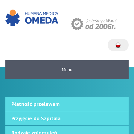
Menu
Płatność przelewem
Przyjęcie do Szpitala
Rodzaje znieczuleń