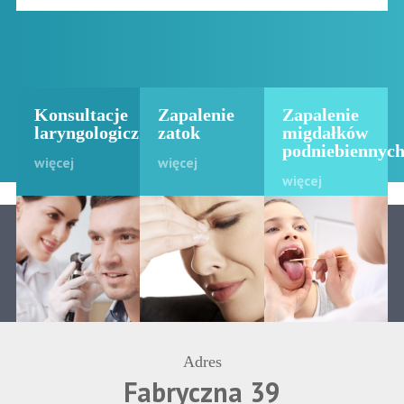
Konsultacje
Zapalenie
Zapalenie
laryngologiczne
zatok
migdałków
podniebiennyc
więcej
więcej
więcej
Adres
Fabryczna 39