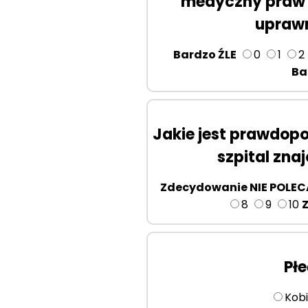
medyczny praw 
uprawn
Bardzo ŹLE
0
1
2
Ba
Jakie jest prawdopo
szpital zna
Zdecydowanie NIE POLE
8
9
10
Pł
Kob